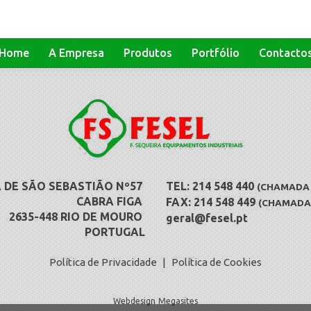
Home
A Empresa
Produtos
Portfólio
Contacto
 DE SÃO SEBASTIÃO Nº57
TEL: 214 548 440
(CHAMADA P
CABRA FIGA
FAX: 214 548 449
(CHAMADA 
2635-448 RIO DE MOURO
geral@fesel.pt
PORTUGAL
Política de Privacidade
|
Política de Cookies
Webdesign
Megasites